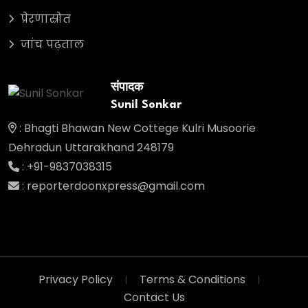
प्रेरणास्रोत
जांच पढ़ताल
संपादक
Sunil Sonkar
: Bhagti Bhawan New Cottege Kulri Musoorie
Dehradun Uttarakhand 248179
: +91-9837038315
: reporterdoonxpress@gmail.com
Privacy Policy
Terms & Conditions
Contact Us