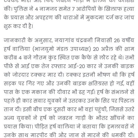
टक्कर मारी और फिर जबरन गाड़ी में डालने की कोशिश
की। पुलिस ने 4 नामजद समेत 7 आरोपियों के खिलाफ हत्या
के प्रयास और अपहरण की धाराओं में मुकदमा दर्ज कर जांच
शुरू कर दी है।
जानकारी के अनुसार, नयागांव चंद्रबनी निवासी 26 वर्षीय
हर्ष वालिया (भाजयुमो मंडल उपाध्यक्ष) 20 अप्रैल की शाम
करीब 4 बजे गौतम कुंड स्थित एक कैफे से लौट रहे थे। तभी
पीछे से आई एक तेज रफ्तार आई-20 कार ने उनकी बाइक
को जोरदार टक्कर मार दी। टक्कर इतनी भीषण थी कि हर्ष
सड़क पर गिर गए और उनकी बाइक क्षतिग्रस्त हो गई, वहीं
पास के एक मकान की दीवार भी ढह गई। हर्ष के संभलने से
पहले ही कार सवार युवकों ने उतरकर उनके सिर पर पिस्टल
तान दी। इसी बीच एक दूसरी कार भी वहां पहुंची, जिससे उतरे
अन्य युवकों ने हर्ष को जबरन गाड़ी के भीतर खींचने का
प्रयास किया। पीड़ित हर्ष वालिया ने बताया कि हमलावरों ने
उनके साथ मारपीट की और जान से मारने की धमकी दी।