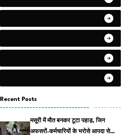
ताजा खबरें
धरोहर
प्रेरणास्रोत
जांच पढ़ताल
Recent Posts
मसूरी में मौत बनकर टूटा पहाड़, जिन
अफसरों-कर्मचारियों के भरोसे आपदा से