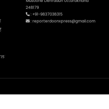
Musoorie Dehradun Uttarakhand
248179
: +91-9837038315
: reporterdoonxpress@gmail.com
य
ं
ाल
ia Media House