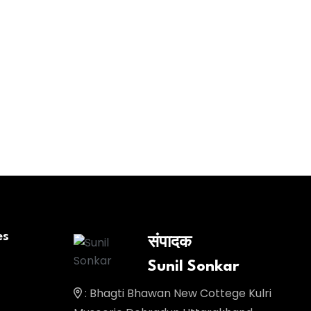
es
संपादक
Sunil Sonkar
: Bhagti Bhawan New Cottege Kulri