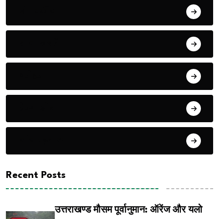
संपादकीय
ताजा खबरें
धरोहर
प्रेरणास्रोत
जांच पढ़ताल
Recent Posts
उत्तराखण्ड मौसम पूर्वानुमान: ऑरेंज और यलो