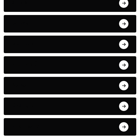
अपराध
स्वास्थ्य
संपादकीय
ताजा खबरें
धरोहर
प्रेरणास्रोत
जांच पढ़ताल